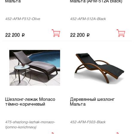
Мальта
Мальта (AFM-512A Black)
452-AFM-F512-Olive
452-AFM-512A-Black
p
p
22 200
22 200
Шезлонг-лежак Monaco
Деревянный шезлонг
тёмно-коричневый
Мальта
475-shezlong-lezhak-monaco-
452-AFM-F503-Black
tjomno-korichnevyj