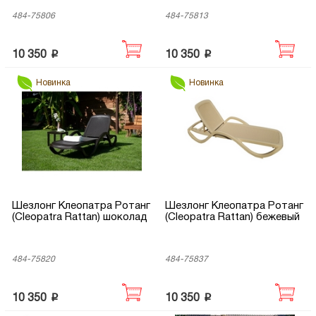
484-75806
484-75813
p
p
10 350
10 350
Новинка
Новинка
Шезлонг Клеопатра Ротанг
Шезлонг Клеопатра Ротанг
(Cleopatra Rattan) шоколад
(Cleopatra Rattan) бежевый
484-75820
484-75837
p
p
10 350
10 350