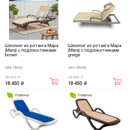
Шезлонг из ротанга Мара
Шезлонг из ротанга Мара
(Mara) с подлокотниками
(Mara) с подлокотниками
brown
greige
484-78432
484-78449
p
p
28 800
28 800
p
p
18 450
18 450
Новинка
Новинка