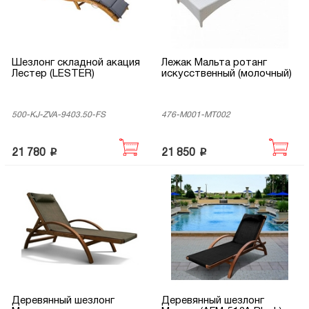
Шезлонг складной акация
Лежак Мальта ротанг
Лестер (LESTER)
искусственный (молочный)
500-KJ-ZVA-9403.50-FS
476-M001-МТ002
p
p
21 780
21 850
Деревянный шезлонг
Деревянный шезлонг