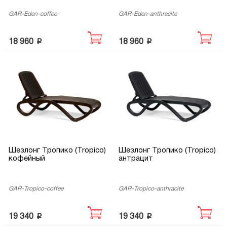
GAR-Eden-coffee
GAR-Eden-anthracite
p
p
18 960
18 960
Шезлонг Тропико (Tropico)
Шезлонг Тропико (Tropico)
кофейный
антрацит
GAR-Tropico-coffee
GAR-Tropico-anthracite
p
p
19 340
19 340