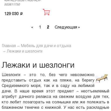
494-KL5-503811400-KL4-
503811750
p
129 030
Previous
Next
«
1
2
Следующая »
Главная
Мебель для дачи и отдыха
Лежаки и шезлонги
Лежаки и шезлонги
Шезлонги – это то, без чего невозможно
представить отдых как на пляже, на берегу
Средиземного моря, так и в саду на любимой
даче. В наше время этот предмет – неотъемлемый
атрибут дачного релакса на свежем воздухе для тех,
кто любит позагорать на солнышке или же полежать в
блаженном тенечке с книжкой. У нас есть раскладные