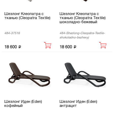
Шезлонг Клеопатра с
Шезлонг Клеопатра с
тканью (Cleopatra Textile)
тканью (Cleopatra Textile)
шоколадно-бежевый
484-37516
484-Shezlong-Cleopatra-Textile-
shokoladno-bezhevyj
p
p
18 600
18 600
Шезлонг Иден (Eden)
Шезлонг Иден (Eden)
кофейный
антрацит