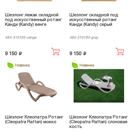
Шезлонг лежак складной
Шезлонг складной под
под искусственный ротанг
искусственный ротанг
Канди (Kandy) венге
Канди (Kandy) серый
484-310193-venge
484-310193-gray
p
p
9 150
9 150
Новинка
Новинка
Шезлонг Клеопатра Ротанг
Шезлонг Клеопатра Ротанг
(Cleopatra Rattan) мокко
(Cleopatra Rattan) слоновая
кость