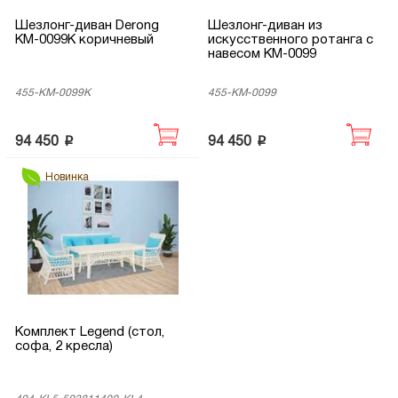
Шезлонг-диван Derong
Шезлонг-диван из
КМ-0099K коричневый
искусственного ротанга с
навесом КМ-0099
455-KM-0099K
455-КМ-0099
p
p
94 450
94 450
Новинка
Комплект Legend (стол,
софа, 2 кресла)