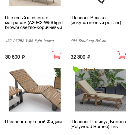
Плетеный шезлонг с
Шезлонг Релакс
матрасом (A30B2-W56 light
(искусственный ротанг)
brown) светло-коричневый
452-A30B2-W56-light-brown
494-Shezlong-Relaks
p
p
30 600
32 300
Новинка
Шезлонг парковый Фиджи
Шезлонг Поливуд Борнео
(Polywood Borneo) тик