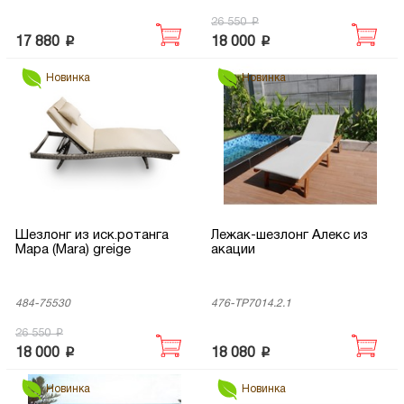
p
26 550
p
p
17 880
18 000
Новинка
Новинка
Шезлонг из иск.ротанга
Лежак-шезлонг Алекс из
Мара (Mara) greige
акации
484-75530
476-TP7014.2.1
p
26 550
p
p
18 000
18 080
Новинка
Новинка