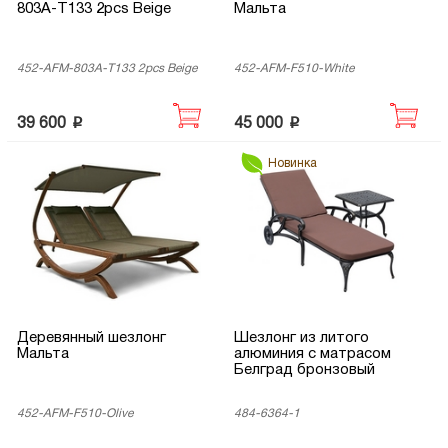
803A-T133 2pcs Beige
Мальта
452-AFM-803A-T133 2pcs Beige
452-AFM-F510-White
p
p
39 600
45 000
Новинка
Деревянный шезлонг
Шезлонг из литого
Мальта
алюминия с матрасом
Белград бронзовый
452-AFM-F510-Olive
484-6364-1