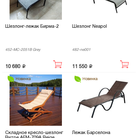
Шезлонг-лежак Бирма-2
Шезлонг Neapol
452-MC-2051B Grey
482-ne001
p
p
10 680
11 550
Новинка
Новинка
Складное кресло-шезлонг
Лежак Барселона
Витре AFM-709A Beige