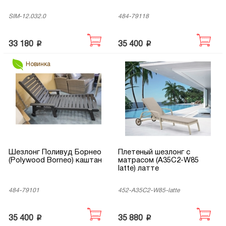
SIM-12.032.0
484-79118
p
p
33 180
35 400
Новинка
Шезлонг Поливуд Борнео
Плетеный шезлонг с
(Polywood Borneo) каштан
матрасом (A35C2-W85
latte) латте
484-79101
452-A35C2-W85-latte
p
p
35 400
35 880