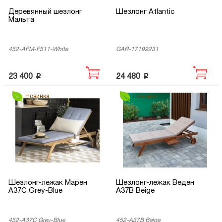
Деревянный шезлонг
Шезлонг Atlantic
Мальта
452-AFM-F511-White
GAR-17199231
p
p
23 400
24 480
Новинка
Новинка
Шезлонг-лежак Марен
Шезлонг-лежак Веден
A37C Grey-Blue
A37B Beige
452-A37C Grey-Blue
452-A37B Beige