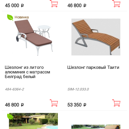
p
p
45 000
46 800
Новинка
Шезлонг из литого
Шезлонг парковый Таити
алюминия с матрасом
Белград белый
484-6364-2
SIM-12.033.0
p
p
46 800
53 350
Новинка