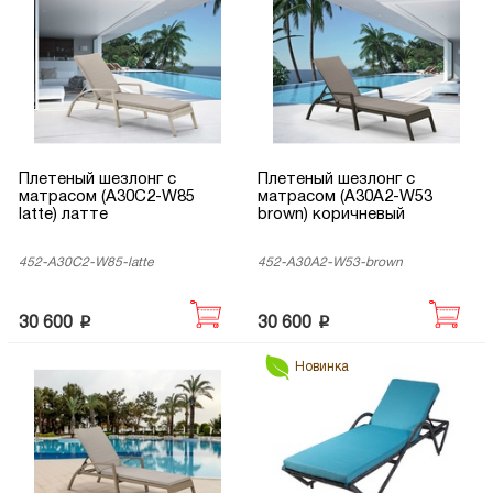
Плетеный шезлонг с
Плетеный шезлонг с
матрасом (A30C2-W85
матрасом (A30A2-W53
latte) латте
brown) коричневый
452-A30C2-W85-latte
452-A30A2-W53-brown
p
p
30 600
30 600
Новинка