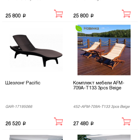
p
p
25 800
25 800
Новинка
Шезлонг Pacific
Комплект мебели AFM-
709A-T133 3pcs Beige
GAR-17195066
452-AFM-709A-T133 3pcs Beige
p
p
26 520
27 480