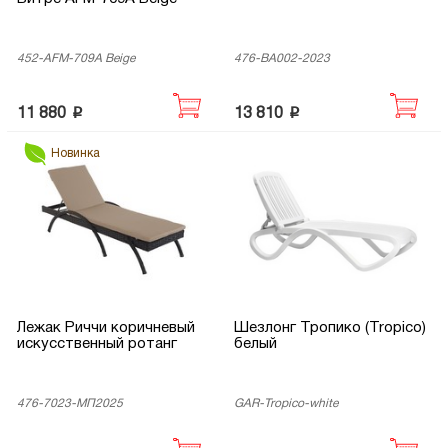
452-AFM-709A Beige
476-BA002-2023
p
p
11 880
13 810
Новинка
Лежак Риччи коричневый
Шезлонг Тропико (Tropico)
искусственный ротанг
белый
476-7023-МП2025
GAR-Tropico-white