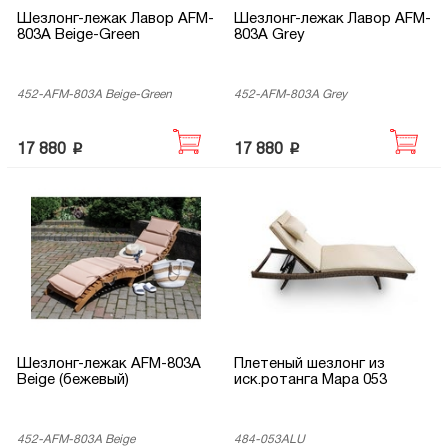
Шезлонг-лежак Лавор AFM-
Шезлонг-лежак Лавор AFM-
803A Beige-Green
803A Grey
452-AFM-803A Beige-Green
452-AFM-803A Grey
p
p
17 880
17 880
Шезлонг-лежак AFM-803A
Плетеный шезлонг из
Beige (бежевый)
иск.ротанга Мара 053
452-AFM-803A Beige
484-053ALU