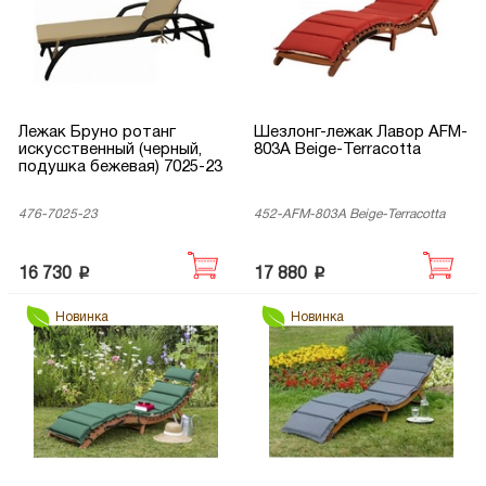
Лежак Бруно ротанг
Шезлонг-лежак Лавор AFM-
искусственный (черный,
803A Beige-Terracotta
подушка бежевая) 7025-23
476-7025-23
452-AFM-803A Beige-Terracotta
p
p
16 730
17 880
Новинка
Новинка