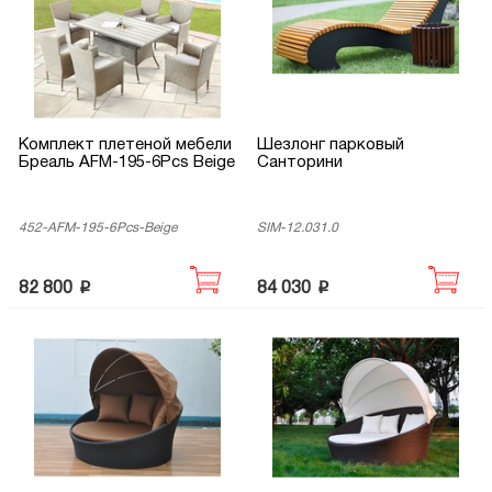
Комплект плетеной мебели
Шезлонг парковый
Бреаль AFM-195-6Pcs Beige
Санторини
452-AFM-195-6Pcs-Beige
SIM-12.031.0
p
p
82 800
84 030