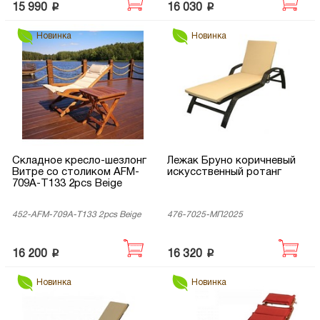
p
p
15 990
16 030
Новинка
Новинка
Складное кресло-шезлонг
Лежак Бруно коричневый
Витре со столиком AFM-
искусственный ротанг
709A-T133 2pcs Beige
452-AFM-709A-T133 2pcs Beige
476-7025-МП2025
p
p
16 200
16 320
Новинка
Новинка