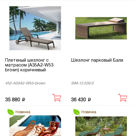
Плетеный шезлонг с
Шезлонг парковый Бали
матрасом (A35A2-W53
brown) коричневый
452-A35A2-W53-brown
SIM-12.030.0
p
p
35 880
36 430
Новинка
Новинка