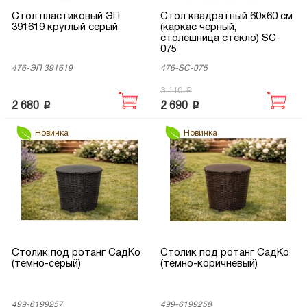
Стол пластиковый ЭП
Стол квадратный 60х60 см
391619 круглый серый
(каркас черный,
столешница стекло) SC-
075
476-ЭП 391619
476-SC-075
p
3 110
p
p
2 680
2 690
Новинка
Новинка
Столик под ротанг СадКо
Столик под ротанг СадКо
(темно-серый)
(темно-коричневый)
499-6199257
499-6199258