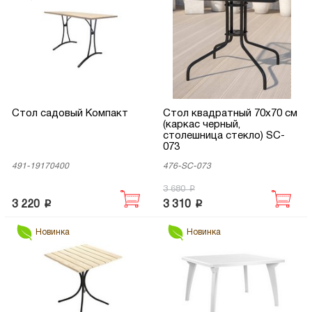
Стол садовый Компакт
Стол квадратный 70х70 см
(каркас черный,
столешница стекло) SC-
073
491-19170400
476-SC-073
p
3 680
p
p
3 220
3 310
Новинка
Новинка