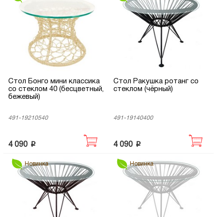
Стол Бонго мини классика
Стол Ракушка ротанг со
со стеклом 40 (бесцветный,
стеклом (чёрный)
бежевый)
491-19210540
491-19140400
p
p
4 090
4 090
Новинка
Новинка