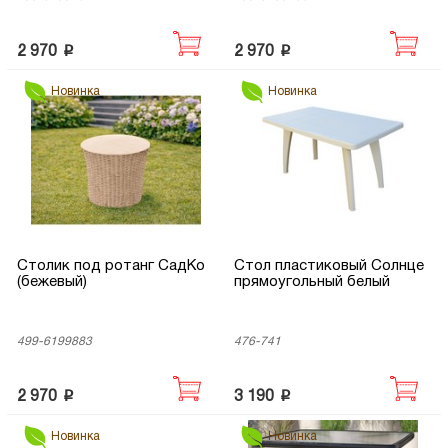
p
p
2 970
2 970
Новинка
Новинка
Столик под ротанг СадКо
Стол пластиковый Солнце
(бежевый)
прямоугольный белый
499-6199883
476-741
p
p
2 970
3 190
Новинка
Новинка