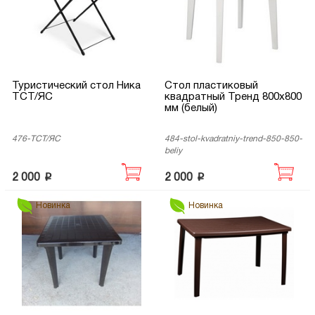
Туристический стол Ника
Стол пластиковый
ТСТ/ЯС
квадратный Тренд 800х800
мм (белый)
476-ТСТ/ЯС
484-stol-kvadratniy-trend-850-850-
beliy
p
p
2 000
2 000
Новинка
Новинка