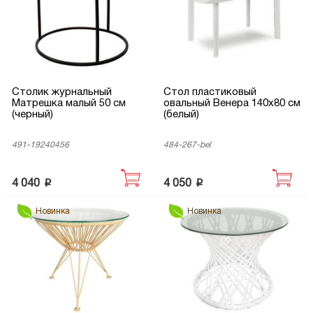
Столик журнальный
Стол пластиковый
Матрешка малый 50 см
овальный Венера 140х80 см
(черный)
(белый)
491-19240456
484-267-bel
p
p
4 040
4 050
Новинка
Новинка