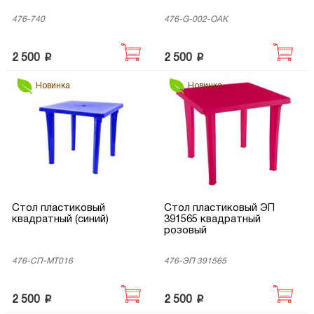
476-740
476-G-002-OAK
p
p
2 500
2 500
Новинка
Новинка
Стол пластиковый
Стол пластиковый ЭП
квадратный (синий)
391565 квадратный
розовый
476-СП-МТ016
476-ЭП 391565
p
p
2 500
2 500