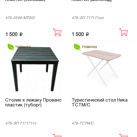
476-3546-МТ002
476-ЭП 717171шк
p
p
1 500
1 500
Новинка
Новинка
Столик к лежаку Прованс
Туристический стол Ника
пластик (туборг)
ТСТМ/С
476-ЭП 717171тз
476-ТСТМ/С