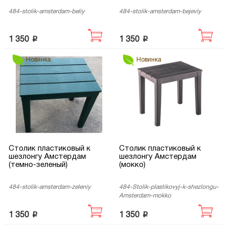
484-stolik-amsterdam-beliy
484-stolik-amsterdam-bejeviy
p
p
1 350
1 350
Новинка
Новинка
Столик пластиковый к
Столик пластиковый к
шезлонгу Амстердам
шезлонгу Амстердам
(темно-зеленый)
(мокко)
484-stolik-amsterdam-zeleniy
484-Stolik-plastikovyj-k-shezlongu-
Amsterdam-mokko
p
p
1 350
1 350