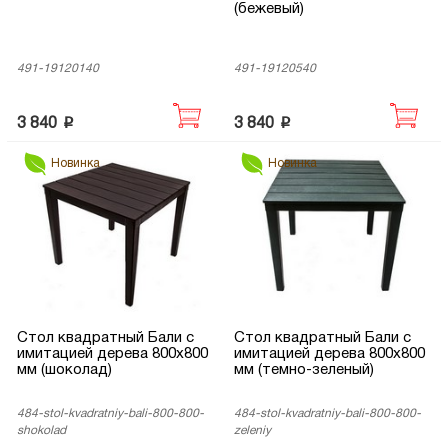
(бежевый)
491-19120140
491-19120540
p
p
3 840
3 840
Новинка
Новинка
Стол квадратный Бали с
Стол квадратный Бали с
имитацией дерева 800х800
имитацией дерева 800х800
мм (шоколад)
мм (темно-зеленый)
484-stol-kvadratniy-bali-800-800-
484-stol-kvadratniy-bali-800-800-
shokolad
zeleniy