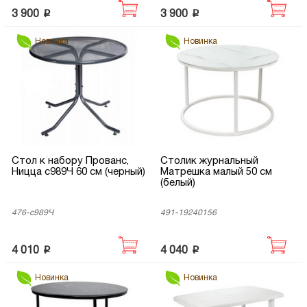
p
p
3 900
3 900
Новинка
Новинка
Стол к набору Прованс,
Столик журнальный
Ницца с989Ч 60 см (черный)
Матрешка малый 50 см
(белый)
476-с989Ч
491-19240156
p
p
4 010
4 040
Новинка
Новинка