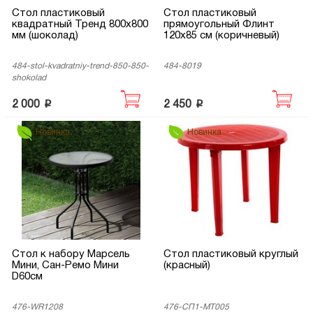
Стол пластиковый
Стол пластиковый
квадратный Тренд 800х800
прямоугольный Флинт
мм (шоколад)
120х85 см (коричневый)
484-stol-kvadratniy-trend-850-850-
484-8019
shokolad
p
p
2 000
2 450
Новинка
Новинка
Стол к набору Марсель
Стол пластиковый круглый
Мини, Сан-Ремо Мини
(красный)
D60см
476-WR1208
476-СП1-МТ005