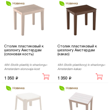
Новинка
Новинка
Столик пластиковый к
Столик пластиковый к
шезлонгу Амстердам
шезлонгу Амстердам
(слоновая кость)
(какао)
484-Stolik-plastikj-k-shezlongu-
484-Stolik-plastikovyj-k-shezlongu-
Amsterdam-slonovaja-kost
Amsterdam-kakao
p
p
1 350
1 350
Новинка
Новинка