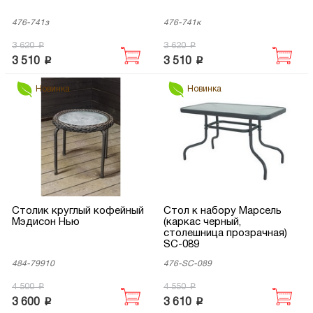
476-741з
476-741к
p
p
3 620
3 620
p
p
3 510
3 510
Новинка
Новинка
Столик круглый кофейный
Стол к набору Марсель
Мэдисон Нью
(каркас черный,
столешница прозрачная)
SC-089
484-79910
476-SC-089
p
p
4 500
4 550
p
p
3 600
3 610