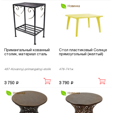
Новинка
Примангальный кованный
Стол пластиковый Солнце
столик, материал сталь
прямоугольный (желтый)
487-Kovannyj-primangalnyj-stolik
476-741ж
p
p
3 750
3 790
Новинка
Новинка