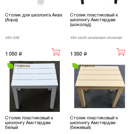
Столик для шезлонга Аква
Столик пластиковый к
(Aqua)
шезлонгу Амстердам
(шоколад)
484-599
484-stolik-amsterdam-shokolad
p
p
1 050
1 350
Новинка
Новинка
Столик пластиковый к
Столик пластиковый к
шезлонгу Амстердам
шезлонгу Амстердам
белый
(бежевый)