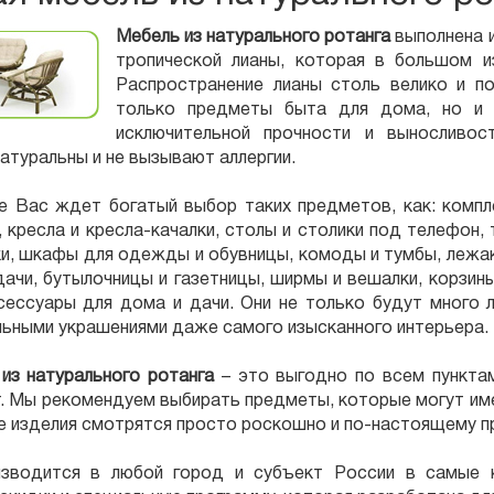
Мебель из натурального ротанга
выполнена и
тропической лианы, которая в большом и
Распространение лианы столь велико и по
только предметы быта для дома, но и 
исключительной прочности и выносливос
натуральны и не вызывают аллергии.
е Вас ждет богатый выбор таких предметов, как: компл
 кресла и кресла-качалки, столы и столики под телефон, 
ки, шкафы для одежды и обувницы, комоды и тумбы, лежак
дачи, бутылочницы и газетницы, ширмы и вешалки, корзин
сессуары для дома и дачи. Они не только будут много 
льными украшениями даже самого изысканного интерьера.
из натурального ротанга
– это выгодно по всем пунктам
. Мы рекомендуем выбирать предметы, которые могут име
ие изделия смотрятся просто роскошно и по-настоящему п
зводится в любой город и субъект России в самые 