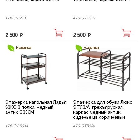
476-Э 321 С
476-Э 321 Ч
p
p
2 500
2 500
Новинка
Новинка
Этажерка напольная Ладья
Этажерка для обуви Люкс
33КС 3 полки, медный
ЭТЛ3/А трехъярусная,
антик Э356М
каркас медный антик,
сиденье цв.коричневый
476-Э 356 М
476-ЭТЛ3/А