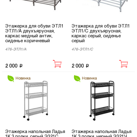
Этажерка для обуви ЭТЛ1
Этажерка для обуви ЭТЛ1
ЭТЛ1/А двухъярусная,
ЭТЛ1/С двухъярусная,
каркас медный антик,
каркас серый, сиденье
сиденье коричневый
серый
476-ЭТЛ1/А
476-ЭТЛ1/С
p
p
2 000
2 000
Новинка
Новинка
Этажерка напольная Ладья
Этажерка напольная Ладья
1К 3 полки, серый Э321С
1К 3 полки, черный Э321Ч