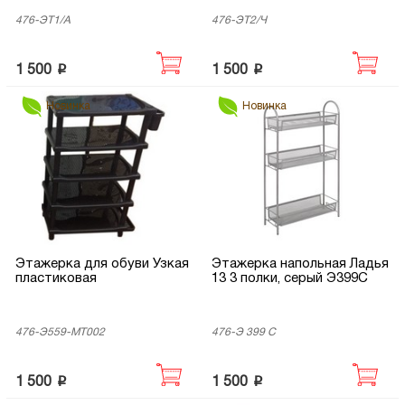
476-ЭТ1/А
476-ЭТ2/Ч
p
p
1 500
1 500
Новинка
Новинка
Этажерка для обуви Узкая
Этажерка напольная Ладья
пластиковая
13 3 полки, серый Э399С
476-Э559-МТ002
476-Э 399 С
p
p
1 500
1 500