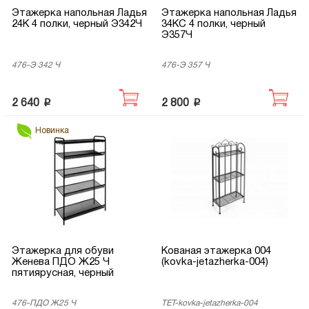
Этажерка напольная Ладья
Этажерка напольная Ладья
24К 4 полки, черный Э342Ч
34КС 4 полки, черный
Э357Ч
476-Э 342 Ч
476-Э 357 Ч
p
p
2 640
2 800
Новинка
Этажерка для обуви
Кованая этажерка 004
Женева ПДО Ж25 Ч
(kovka-jetazherka-004)
пятиярусная, черный
476-ПДО Ж25 Ч
TET-kovka-jetazherka-004