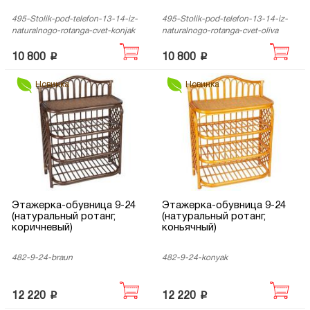
495-Stolik-pod-telefon-13-14-iz-
495-Stolik-pod-telefon-13-14-iz-
naturalnogo-rotanga-cvet-konjak
naturalnogo-rotanga-cvet-oliva
p
p
10 800
10 800
Новинка
Новинка
Этажерка-обувница 9-24
Этажерка-обувница 9-24
(натуральный ротанг,
(натуральный ротанг,
коричневый)
коньячный)
482-9-24-braun
482-9-24-konyak
p
p
12 220
12 220