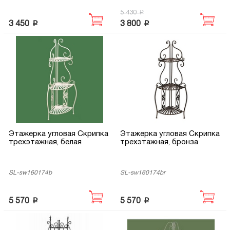
p
5 430
p
p
3 450
3 800
Этажерка угловая Скрипка
Этажерка угловая Скрипка
трехэтажная, белая
трехэтажная, бронза
SL-sw160174b
SL-sw160174br
p
p
5 570
5 570