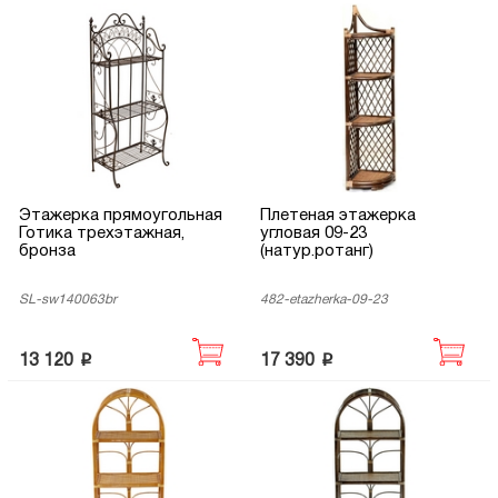
Этажерка прямоугольная
Плетеная этажерка
Готика трехэтажная,
угловая 09-23
бронза
(натур.ротанг)
SL-sw140063br
482-etazherka-09-23
p
p
13 120
17 390