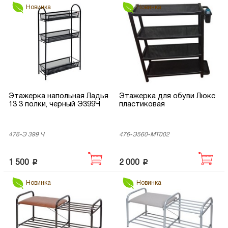
Новинка
Новинка
Этажерка напольная Ладья
Этажерка для обуви Люкс
13 3 полки, черный Э399Ч
пластиковая
476-Э 399 Ч
476-Э560-МТ002
p
p
1 500
2 000
Новинка
Новинка