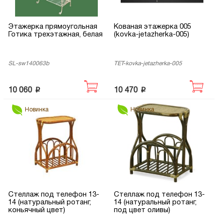
Этажерка прямоугольная
Кованая этажерка 005
Готика трехэтажная, белая
(kovka-jetazherka-005)
SL-sw140063b
TET-kovka-jetazherka-005
p
p
10 060
10 470
Новинка
Новинка
Стеллаж под телефон 13-
Стеллаж под телефон 13-
14 (натуральный ротанг,
14 (натуральный ротанг,
коньячный цвет)
под цвет оливы)