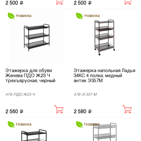
p
p
2 500
2 500
Новинка
Новинка
Этажерка для обуви
Этажерка напольная Ладья
Женева ПДО Ж23 Ч
34КС 4 полки, медный
трехъярусная, черный
антик Э357М
476-ПДО Ж23 Ч
476-Э 357 М
p
p
2 560
2 580
Новинка
Новинка