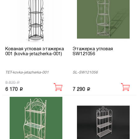
Кованая угловая этажерка
Этажерка угловая
001 (kovka-jetazherka-001)
SW121056
TET-kovka-jetazherka-001
SL-SW121056
p
8 820
p
p
6 170
7 290