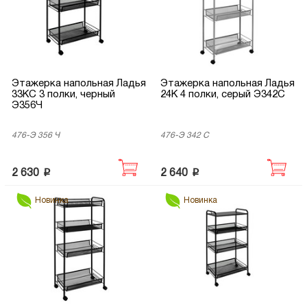
Этажерка напольная Ладья
Этажерка напольная Ладья
33КС 3 полки, черный
24К 4 полки, серый Э342С
Э356Ч
476-Э 356 Ч
476-Э 342 С
p
p
2 630
2 640
Новинка
Новинка